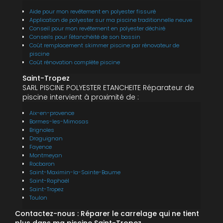
Aide pour mon revêtement en polyester fissuré
Application de polyester sur ma piscine traditionnelle neuve
Conseil pour mon revêtement en polyester déchiré
Conseils pour l'étanchéité de son bassin
Coût remplacement skimmer piscine par rénovateur de
piscine
Coût rénovation complète piscine
Saint-Tropez
SARL PISCINE POLYESTER ETANCHEITE Réparateur de
piscine intervient à proximité de :
Aix-en-provence
Bormes-les-Mimosas
Brignoles
Draguignan
Fayence
Montmeyan
Rocbaron
Saint-Maximin-la-Sainte-Baume
Saint-Raphaël
Saint-Tropez
Toulon
Contactez-nous : Réparer le carrelage qui ne tient
plus dans ma piscine Saint-Tropez