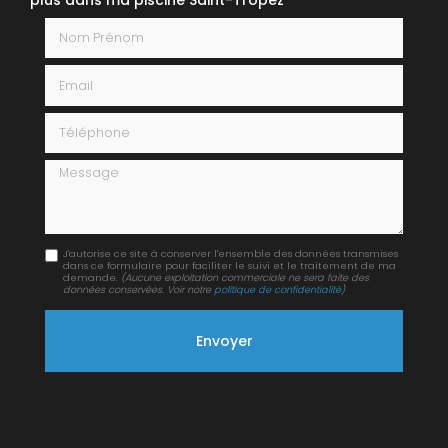
Nom Prénom
Email
Téléphone
Message
J'autorise ce site à conserver l'ensemble des données transmises
dans ce formulaire pour faciliter le suivi et le traitement de ma
demande.
(Aucune exploitation commerciale ne sera faite des
données conservées. Voir notre
politique de confidentialité
)