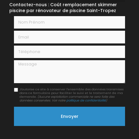
Contactez-nous : Coût remplacement skimmer
piscine par rénovateur de piscine Saint-Tropez
Nom Prénom
Email
Téléphone
Message
J'autorise ce site à conserver l'ensemble des données transmises
dans ce formulaire pour faciliter le suivi et le traitement de ma
demande.
(Aucune exploitation commerciale ne sera faite des
données conservées. Voir notre
politique de confidentialité
)