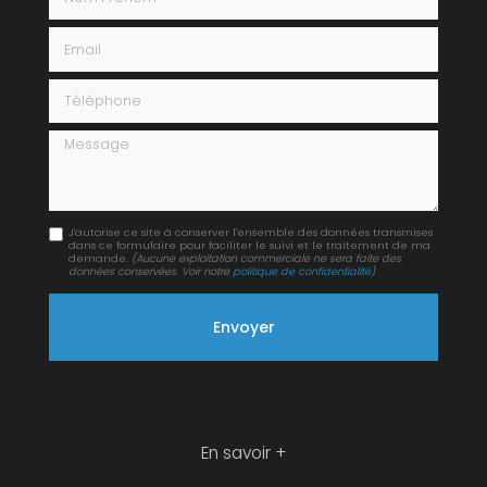
Email
Téléphone
Message
J'autorise ce site à conserver l'ensemble des données transmises
dans ce formulaire pour faciliter le suivi et le traitement de ma
demande.
(Aucune exploitation commerciale ne sera faite des
données conservées. Voir notre
politique de confidentialité
)
En savoir +