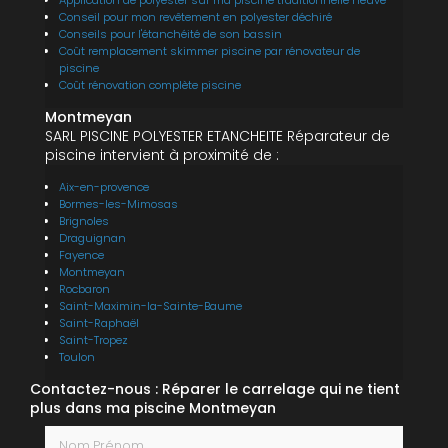
Conseil pour mon revêtement en polyester déchiré
Conseils pour l'étanchéité de son bassin
Coût remplacement skimmer piscine par rénovateur de
piscine
Coût rénovation complète piscine
Montmeyan
SARL PISCINE POLYESTER ETANCHEITE Réparateur de
piscine intervient à proximité de :
Aix-en-provence
Bormes-les-Mimosas
Brignoles
Draguignan
Fayence
Montmeyan
Rocbaron
Saint-Maximin-la-Sainte-Baume
Saint-Raphaël
Saint-Tropez
Toulon
Contactez-nous : Réparer le carrelage qui ne tient
plus dans ma piscine Montmeyan
Nom Prénom