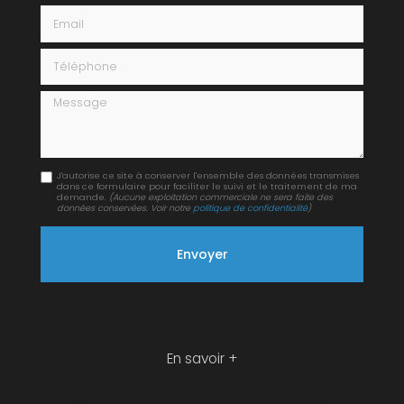
Email
Téléphone
Message
J'autorise ce site à conserver l'ensemble des données transmises
dans ce formulaire pour faciliter le suivi et le traitement de ma
demande.
(Aucune exploitation commerciale ne sera faite des
données conservées. Voir notre
politique de confidentialité
)
En savoir +