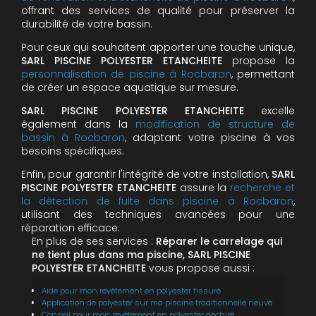
offrant des services de qualité pour préserver la
durabilité de votre bassin.
Pour ceux qui souhaitent apporter une touche unique,
SARL PISCINE POLYESTER ETANCHEITE
propose la
personnalisation de piscine à Rocbaron
, permettant
de créer un espace aquatique sur mesure.
SARL PISCINE POLYESTER ETANCHEITE
excelle
également dans la
modification de structure de
bassin à Rocbaron
, adaptant votre piscine à vos
besoins spécifiques.
Enfin, pour garantir l'intégrité de votre installation,
SARL
PISCINE POLYESTER ETANCHEITE
assure la
recherche et
la détection de fuite dans piscine à Rocbaron
,
utilisant des techniques avancées pour une
réparation efficace.
En plus de ses services :
Réparer le carrelage qui
ne tient plus dans ma piscine, SARL PISCINE
POLYESTER ETANCHEITE
vous propose aussi :
Aide pour mon revêtement en polyester fissuré
Application de polyester sur ma piscine traditionnelle neuve
Conseil pour mon revêtement en polyester déchiré