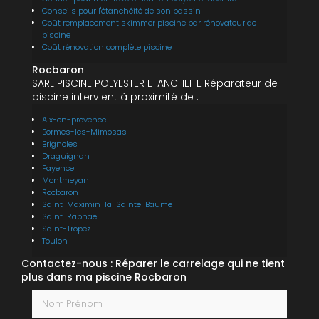
Conseils pour l'étanchéité de son bassin
Coût remplacement skimmer piscine par rénovateur de
piscine
Coût rénovation complète piscine
Rocbaron
SARL PISCINE POLYESTER ETANCHEITE Réparateur de
piscine intervient à proximité de :
Aix-en-provence
Bormes-les-Mimosas
Brignoles
Draguignan
Fayence
Montmeyan
Rocbaron
Saint-Maximin-la-Sainte-Baume
Saint-Raphaël
Saint-Tropez
Toulon
Contactez-nous : Réparer le carrelage qui ne tient
plus dans ma piscine Rocbaron
Nom Prénom