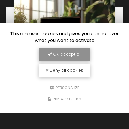
This site uses cookies and gives you control over
what you want to activate
OK, accept all
Deny all cookies
10/06/2024
Nouveau support de communication
web
PERSONALIZE
SARL PISCINE POLYESTER ETANCHEITE à
PRIVACY POLICY
Draguignan
vous présente son nouveau
support de communication web réalisé par la
société
Cliken Web PRO
. Vous souhaitant une…
Toute l'actualité