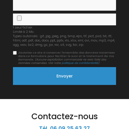
1 seul fichier.
Limité à 2 Mo.
Types autorisés : gif, jpg, jpeg, png, bmp, eps, tif, pict, psd, txt, rtf,
html, odf, pdf, doc, docx, ppt, pptx, xls, xlsx, xml, avi, mov, mp3, mp4,
ogg, wav, bz2, dmg, gz, jar, rar, sit, svg, tar, zip.
J'autorise ce site à conserver l'ensemble des données transmises
dans ce formulaire pour faciliter le suivi et le traitement de ma
demande.
(Aucune exploitation commerciale ne sera faite des
données conservées. Voir notre
politique de confidentialité
)
Contactez-nous
Tél.
06 09 25 63 27