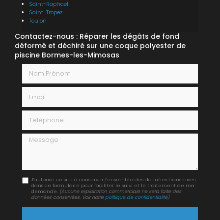
Saint-Raphaël
Saint-Tropez
Toulon
Contactez-nous : Réparer les dégâts de fond
déformé et déchiré sur une coque polyester de
piscine Bormes-les-Mimosas
Nom Prénom
Email
Téléphone
Message
J'autorise ce site à conserver l'ensemble des données transmises
dans ce formulaire pour faciliter le suivi et le traitement de ma
demande.
(Aucune exploitation commerciale ne sera faite des
données conservées. Voir notre
politique de confidentialité
)