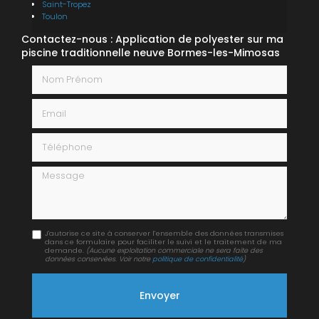
Saint-Tropez
Toulon
Contactez-nous : Application de polyester sur ma
piscine traditionnelle neuve Bormes-les-Mimosas
Nom Prénom
Email
Téléphone
Message
J'autorise ce site à conserver l'ensemble des données transmises
dans ce formulaire pour faciliter le suivi et le traitement de ma
demande.
(Aucune exploitation commerciale ne sera faite des
données conservées. Voir notre
politique de confidentialité
)