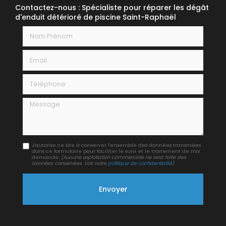
Contactez-nous : Spécialiste pour réparer les dégât
d'enduit détérioré de piscine Saint-Raphaël
Nom Prénom
Email
Téléphone
Message
J'autorise ce site à conserver l'ensemble des données transmises
dans ce formulaire pour faciliter le suivi et le traitement de ma
demande.
(Aucune exploitation commerciale ne sera faite des
données conservées. Voir notre
politique de confidentialité
)