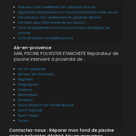
Aide pour mon revêtement en polyester fissuré
Application de polyester sur ma piscine traditionnelle neuve
Conseil pour mon revêtement en polyester déchiré
Conseils pour l'étanchéité de son bassin
Coût remplacement skimmer piscine par rénovateur de
piscine
Coût rénovation complète piscine
Aix-en-provence
SARL PISCINE POLYESTER ETANCHEITE Réparateur de
piscine intervient à proximité de :
Aix-en-provence
Bormes-les-Mimosas
Brignoles
Draguignan
Fayence
Montmeyan
Rocbaron
Saint-Maximin-la-Sainte-Baume
Saint-Raphaël
Saint-Tropez
Toulon
Contactez-nous : Réparer mon fond de piscine
coque polyester déchiré Aix-en-provence