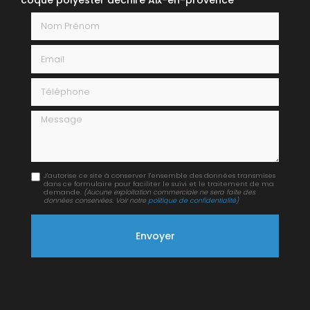
Nom Prénom
Email
Téléphone
Message
J'autorise ce site à conserver l'ensemble des données transmises
dans ce formulaire pour faciliter le suivi et le traitement de ma
demande.
(Aucune exploitation commerciale ne sera faite des
données conservées. Voir notre
politique de confidentialité
)