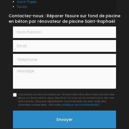
Saint-Tropez
Toulon
Contactez-nous : Réparer fissure sur fond de piscine
en béton par rénovateur de piscine Saint-Raphaël
Nom Prénom
Email
Téléphone
Message
J'autorise ce site à conserver l'ensemble des données transmises
dans ce formulaire pour faciliter le suivi et le traitement de ma
demande.
(Aucune exploitation commerciale ne sera faite des
données conservées. Voir notre
politique de confidentialité
)