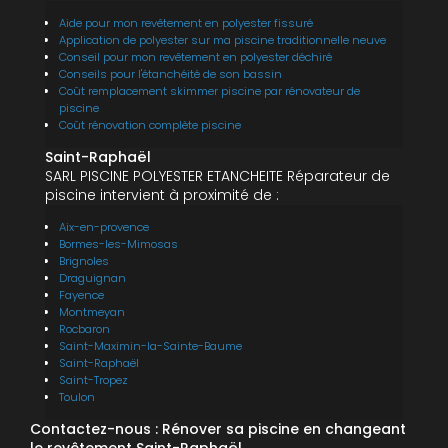
Aide pour mon revêtement en polyester fissuré
Application de polyester sur ma piscine traditionnelle neuve
Conseil pour mon revêtement en polyester déchiré
Conseils pour l'étanchéité de son bassin
Coût remplacement skimmer piscine par rénovateur de
piscine
Coût rénovation complète piscine
Saint-Raphaël
SARL PISCINE POLYESTER ETANCHEITE Réparateur de
piscine intervient à proximité de :
Aix-en-provence
Bormes-les-Mimosas
Brignoles
Draguignan
Fayence
Montmeyan
Rocbaron
Saint-Maximin-la-Sainte-Baume
Saint-Raphaël
Saint-Tropez
Toulon
Contactez-nous : Rénover sa piscine en changeant
le revêtement Saint-Raphaël