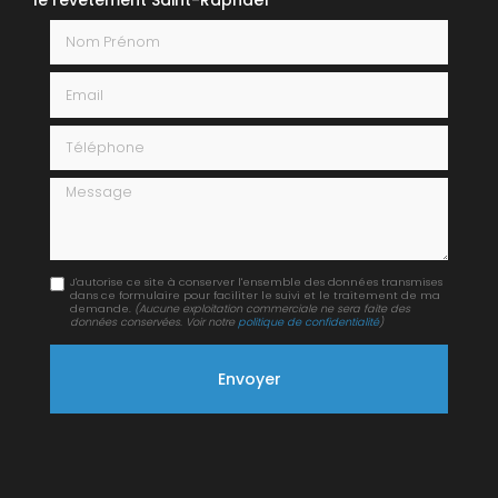
Nom Prénom
Email
Téléphone
Message
J'autorise ce site à conserver l'ensemble des données transmises
dans ce formulaire pour faciliter le suivi et le traitement de ma
demande.
(Aucune exploitation commerciale ne sera faite des
données conservées. Voir notre
politique de confidentialité
)