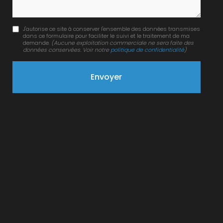
J'autorise ce site à conserver l'ensemble des données transmises
dans ce formulaire pour faciliter le suivi et le traitement de ma
demande.
(Aucune exploitation commerciale ne sera faite des
données conservées. Voir notre
politique de confidentialité
)