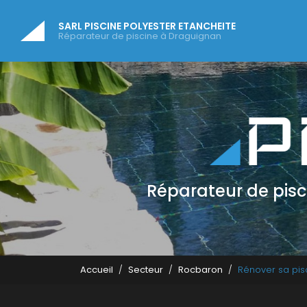
Navigatio
Aller
au
SARL PISCINE POLYESTER ETANCHEITE
contenu
Réparateur de piscine à Draguignan
principal
Réparateur de pis
Accueil
Secteur
Rocbaron
Rénover sa pis