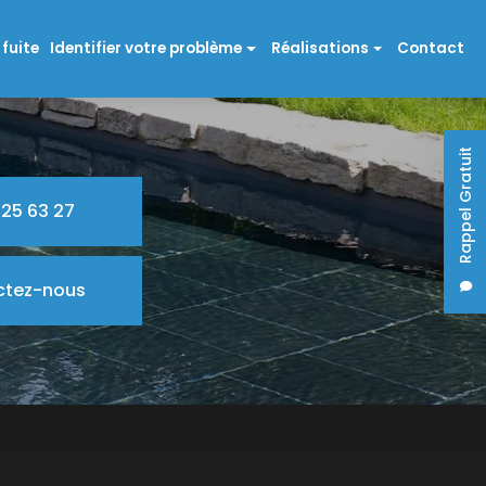
fuite
Identifier votre problème
Réalisations
Contact
Problème Polyester
Rénovation polyester
Problème Carrelage
Couleurs de revêtement et couleur
Rappel Gratuit
Problème Enduit
Options
 25 63 27
Problème structure
Problème Liner
ctez-nous
Problème pièces à sceller