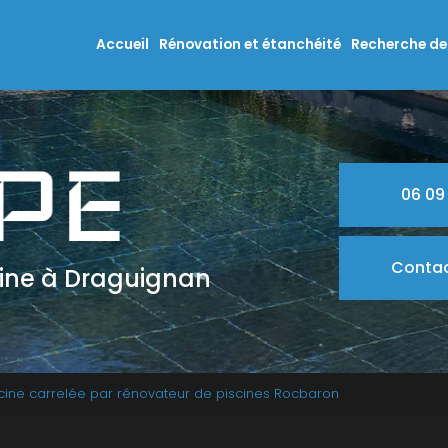
n principale
Accueil
Rénovation et étanchéité
Recherche de 
06 09
Conta
cine à Draguignan
cine carrelée par rénovateur de piscines Rocbaron