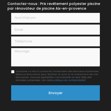
Contactez-nous : Prix revêtement polyester piscine
par rénovateur de piscine Aix-en-provence
Nom Prénom
Email
Téléphone
Message
J'autorise ce site à conserver l'ensemble des données transmises
dans ce formulaire pour faciliter le suivi et le traitement de ma
demande.
(Aucune exploitation commerciale ne sera faite des
données conservées. Voir notre
politique de confidentialité
)