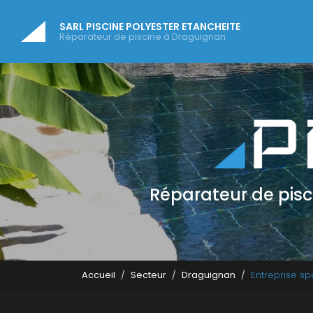
Navigatio
Aller
au
SARL PISCINE POLYESTER ETANCHEITE
contenu
Réparateur de piscine à Draguignan
principal
Réparateur de pis
Accueil
Secteur
Draguignan
Entreprise sp