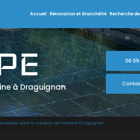
n principale
Accueil
Rénovation et étanchéité
Recherche de 
06 09
Conta
cine à Draguignan
écialisée dans la création de fontaine Draguignan