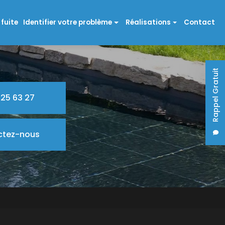
fuite
Identifier votre problème
Réalisations
Contact
Problème Polyester
Rénovation polyester
Problème Carrelage
Couleurs de revêtement et couleur
Rappel Gratuit
Problème Enduit
Options
 25 63 27
Problème structure
Problème Liner
ctez-nous
Problème pièces à sceller