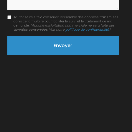
J'autorise ce site à conserver l'ensemble des données transmises
dans ce formulaire pour faciliter le suivi et le traitement de ma
demande.
(Aucune exploitation commerciale ne sera faite des
données conservées. Voir notre
politique de confidentialité
)