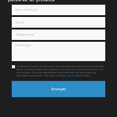
Nom Prénom
Email
Téléphone
Message
J'autorise ce site à conserver l'ensemble des données transmises
dans ce formulaire pour faciliter le suivi et le traitement de ma
demande.
(Aucune exploitation commerciale ne sera faite des
données conservées. Voir notre
politique de confidentialité
)