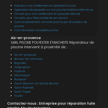
Aide pour mon revêtement en polyester fissuré
Application de polyester sur ma piscine traditionnelle neuve
Conseil pour mon revêtement en polyester déchiré
Conseils pour l'étanchéité de son bassin
Coût remplacement skimmer piscine par rénovateur de
piscine
Coût rénovation complète piscine
Aix-en-provence
SARL PISCINE POLYESTER ETANCHEITE Réparateur de
piscine intervient à proximité de :
Aix-en-provence
Bormes-les-Mimosas
Brignoles
Draguignan
Fayence
Montmeyan
Rocbaron
Saint-Maximin-la-Sainte-Baume
Saint-Raphaël
Saint-Tropez
Toulon
Contactez-nous : Entreprise pour réparation fuite
piscine Aix-en-provence