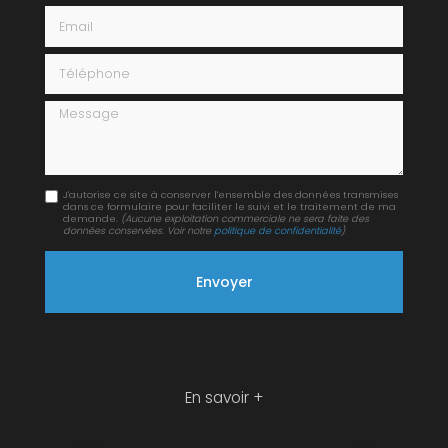
Email
Téléphone
Message
J'autorise ce site à conserver l'ensemble des données transmises
dans ce formulaire pour faciliter le suivi et le traitement de ma
demande.
(Aucune exploitation commerciale ne sera faite des
données conservées. Voir notre
politique de confidentialité
)
En savoir +