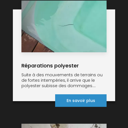
Réparations polyester
Suite à des mouvements de terrains ou
de fortes intempéries, il arrive que le
polyester subisse des dommages....
En savoir plus