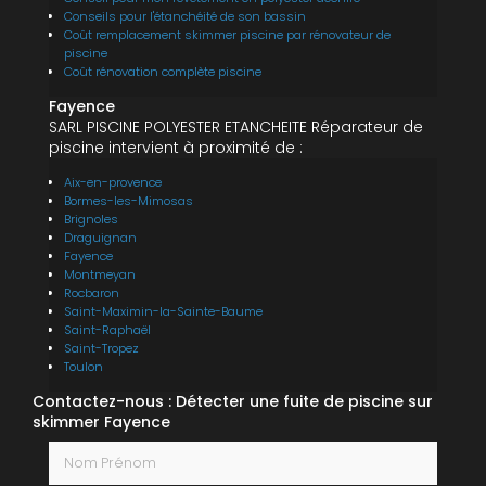
Conseils pour l'étanchéité de son bassin
Coût remplacement skimmer piscine par rénovateur de
piscine
Coût rénovation complète piscine
Fayence
SARL PISCINE POLYESTER ETANCHEITE Réparateur de
piscine intervient à proximité de :
Aix-en-provence
Bormes-les-Mimosas
Brignoles
Draguignan
Fayence
Montmeyan
Rocbaron
Saint-Maximin-la-Sainte-Baume
Saint-Raphaël
Saint-Tropez
Toulon
Contactez-nous : Détecter une fuite de piscine sur
skimmer Fayence
Nom Prénom