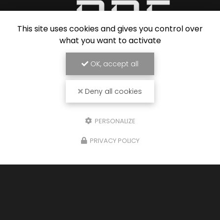
This site uses cookies and gives you control over
what you want to activate
SARL PISCINE POLYESTER ETANCHEITE
Réparateur de piscine à Draguignan
OK, accept all
2740 route Départementale 72
83550 VIDAUBAN
Deny all cookies
06 09 25 63 27
PERSONALIZE
Voir
+
d'infos sur
facebook
PRIVACY POLICY
Envoyez un message
Nom Prénom